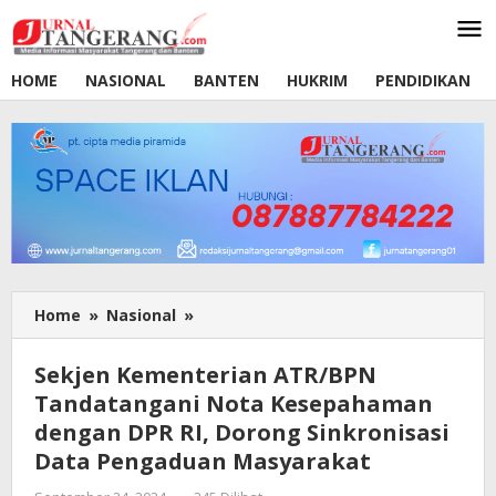
Lewati
ke
konten
HOME
NASIONAL
BANTEN
HUKRIM
PENDIDIKAN
Home
»
Nasional
»
Sekjen
Kementerian
ATR/BPN
Sekjen Kementerian ATR/BPN
Tandatangani
Tandatangani Nota Kesepahaman
Nota
dengan DPR RI, Dorong Sinkronisasi
Kesepahaman
dengan
Data Pengaduan Masyarakat
DPR