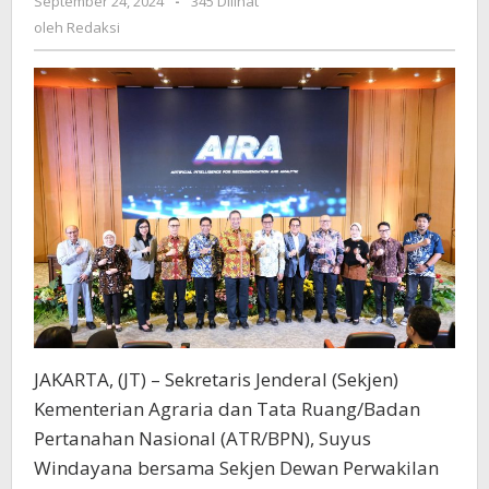
September 24, 2024
oleh
-
345 Dilihat
RI,
Redaksi
oleh
Redaksi
Dorong
Sinkronisasi
Data
Pengaduan
Masyarakat
JAKARTA, (JT) – Sekretaris Jenderal (Sekjen)
Kementerian Agraria dan Tata Ruang/Badan
Pertanahan Nasional (ATR/BPN), Suyus
Windayana bersama Sekjen Dewan Perwakilan