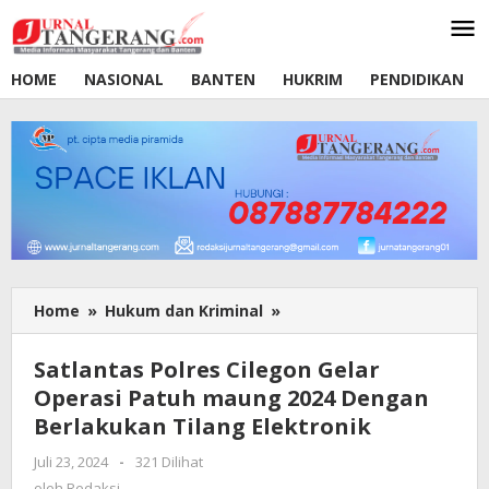
Lewati
ke
konten
HOME
NASIONAL
BANTEN
HUKRIM
PENDIDIKAN
Home
»
Hukum dan Kriminal
»
Satlantas
Polres
Cilegon
Satlantas Polres Cilegon Gelar
Gelar
Operasi Patuh maung 2024 Dengan
Operasi
Berlakukan Tilang Elektronik
Patuh
maung
Juli 23, 2024
oleh
-
321 Dilihat
2024
Redaksi
oleh
Redaksi