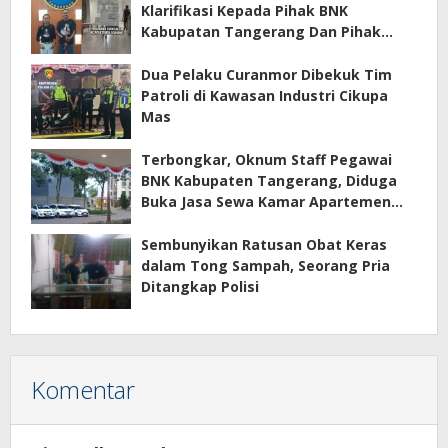
Klarifikasi Kepada Pihak BNK
Kabupatan Tangerang Dan Pihak
Manajemen Apartemen ECOHOME
Terkait Sewa Kamar Per Jam
Dua Pelaku Curanmor Dibekuk Tim
Patroli di Kawasan Industri Cikupa
Mas
Terbongkar, Oknum Staff Pegawai
BNK Kabupaten Tangerang, Diduga
Buka Jasa Sewa Kamar Apartemen
Eco Home Citra Raya
Sembunyikan Ratusan Obat Keras
dalam Tong Sampah, Seorang Pria
Ditangkap Polisi
Komentar