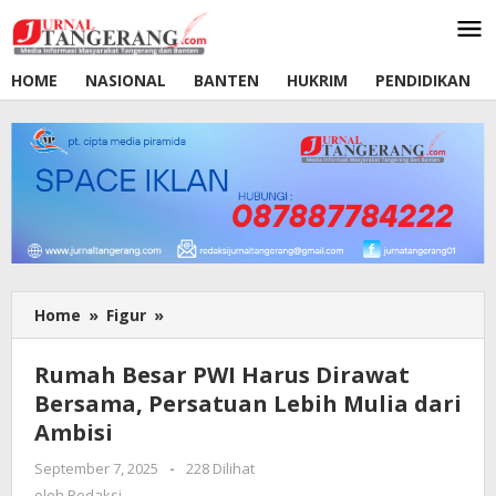
Lewati
ke
konten
HOME
NASIONAL
BANTEN
HUKRIM
PENDIDIKAN
Home
»
Figur
»
Rumah
Besar
PWI
Rumah Besar PWI Harus Dirawat
Harus
Bersama, Persatuan Lebih Mulia dari
Dirawat
Ambisi
Bersama,
Persatuan
September 7, 2025
oleh
-
228 Dilihat
Lebih
Redaksi
oleh
Redaksi