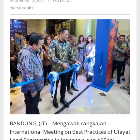
September 5, 2024
oleh
-
335 Dilihat
Satukan
Redaksi
oleh
Redaksi
Visi
Sukseskan
Pendaftaran
Tanah
Ulayat
di
Indonesia
dan
ASEAN
BANDUNG, (JT) – Mengawali rangkaian
International Meeting on Best Practices of Ulayat