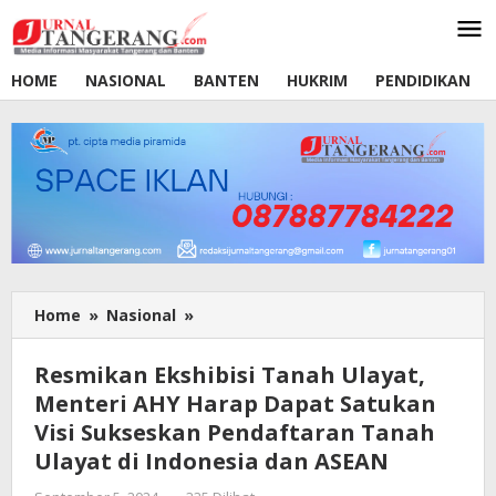
Lewati
ke
konten
HOME
NASIONAL
BANTEN
HUKRIM
PENDIDIKAN
Home
»
Nasional
»
Resmikan
Ekshibisi
Tanah
Resmikan Ekshibisi Tanah Ulayat,
Ulayat,
Menteri AHY Harap Dapat Satukan
Menteri
Visi Sukseskan Pendaftaran Tanah
AHY
Harap
Ulayat di Indonesia dan ASEAN
Dapat