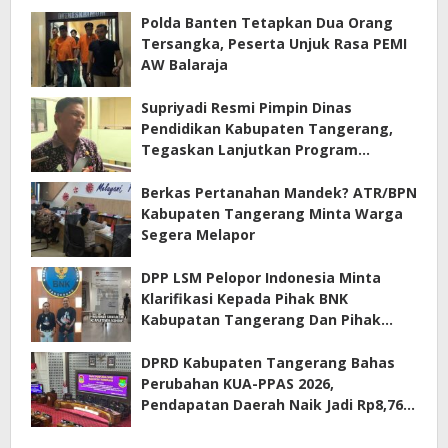
Polda Banten Tetapkan Dua Orang
Tersangka, Peserta Unjuk Rasa PEMI
AW Balaraja
Supriyadi Resmi Pimpin Dinas
Pendidikan Kabupaten Tangerang,
Tegaskan Lanjutkan Program
Prioritas
Berkas Pertanahan Mandek? ATR/BPN
Kabupaten Tangerang Minta Warga
Segera Melapor
DPP LSM Pelopor Indonesia Minta
Klarifikasi Kepada Pihak BNK
Kabupatan Tangerang Dan Pihak
Manajemen Apartemen ECOHOME
Terkait Sewa Kamar Per Jam
DPRD Kabupaten Tangerang Bahas
Perubahan KUA-PPAS 2026,
Pendapatan Daerah Naik Jadi Rp8,76
Triliun