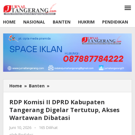
Lewati
ke
konten
HOME
NASIONAL
BANTEN
HUKRIM
PENDIDIKAN
Home
»
Banten
»
RDP
Komisi
II
RDP Komisi II DPRD Kabupaten
DPRD
Tangerang Digelar Tertutup, Akses
Kabupaten
Wartawan Dibatasi
Tangerang
Digelar
Juni 10, 2026
oleh
-
165 Dilihat
Tertutup,
Redaksi
oleh
Redaksi