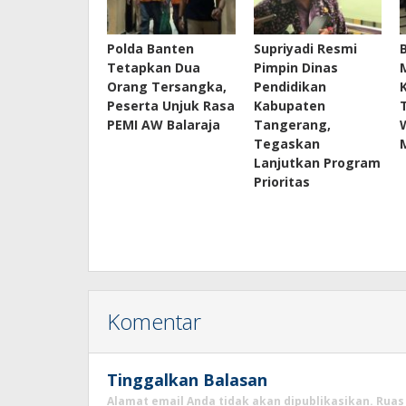
Polda Banten
Supriyadi Resmi
Tetapkan Dua
Pimpin Dinas
Orang Tersangka,
Pendidikan
Peserta Unjuk Rasa
Kabupaten
PEMI AW Balaraja
Tangerang,
Tegaskan
Lanjutkan Program
Prioritas
Komentar
Tinggalkan Balasan
Alamat email Anda tidak akan dipublikasikan.
Ruas