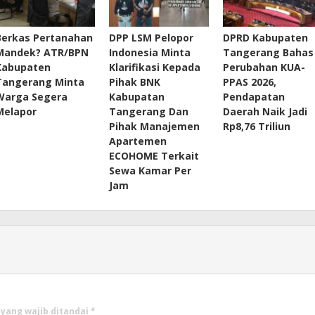
Berkas Pertanahan
DPP LSM Pelopor
DPRD Kabupaten
Mandek? ATR/BPN
Indonesia Minta
Tangerang Bahas
Kabupaten
Klarifikasi Kepada
Perubahan KUA-
Tangerang Minta
Pihak BNK
PPAS 2026,
Warga Segera
Kabupatan
Pendapatan
Melapor
Tangerang Dan
Daerah Naik Jadi
Pihak Manajemen
Rp8,76 Triliun
Apartemen
ECOHOME Terkait
Sewa Kamar Per
Jam
 yang wajib ditandai
*