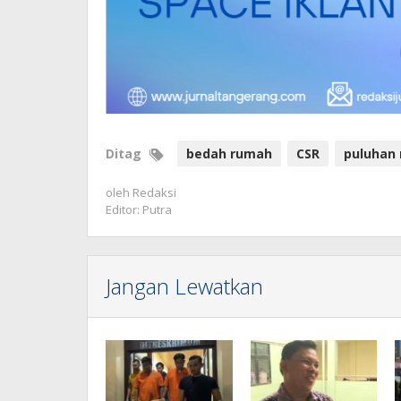
Ditag
bedah rumah
CSR
puluhan 
oleh
Redaksi
Editor: Putra
Jangan Lewatkan