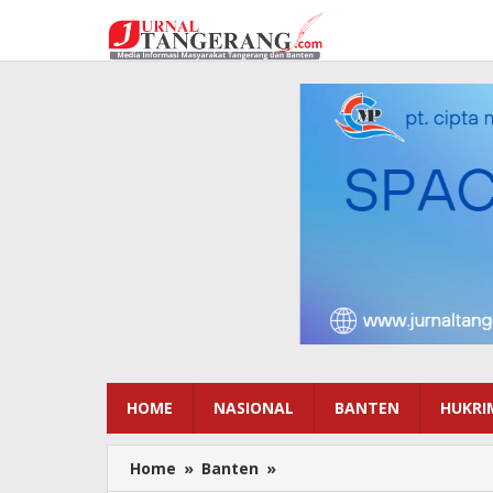
Lewati
ke
konten
HOME
NASIONAL
BANTEN
HUKRI
Home
»
Banten
»
Puluhan
Miliar