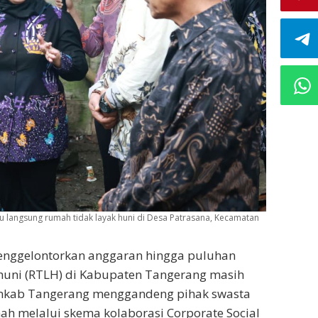
 langsung rumah tidak layak huni di Desa Patrasana, Kecamatan
menggelontorkan anggaran hingga puluhan
 huni (RTLH) di Kabupaten Tangerang masih
Pemkab Tangerang menggandeng pihak swasta
 melalui skema kolaborasi Corporate Social