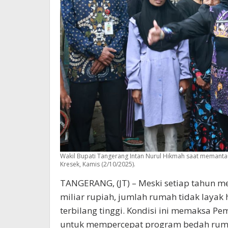
Wakil Bupati Tangerang Intan Nurul Hikmah saat memantau
Kresek, Kamis (2/10/2025).
TANGERANG, (JT) – Meski setiap tahun 
miliar rupiah, jumlah rumah tidak layak
terbilang tinggi. Kondisi ini memaksa 
untuk mempercepat program bedah rumah