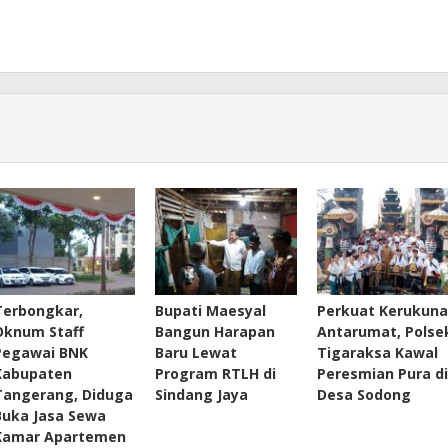
Terbongkar,
Bupati Maesyal
Perkuat Kerukun
Oknum Staff
Bangun Harapan
Antarumat, Polse
Pegawai BNK
Baru Lewat
Tigaraksa Kawal
Kabupaten
Program RTLH di
Peresmian Pura di
Tangerang, Diduga
Sindang Jaya
Desa Sodong
Buka Jasa Sewa
Kamar Apartemen