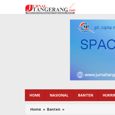
Lewati
ke
konten
HOME
NASIONAL
BANTEN
HUKRI
Home
»
Banten
»
Pimpin
Sertijab