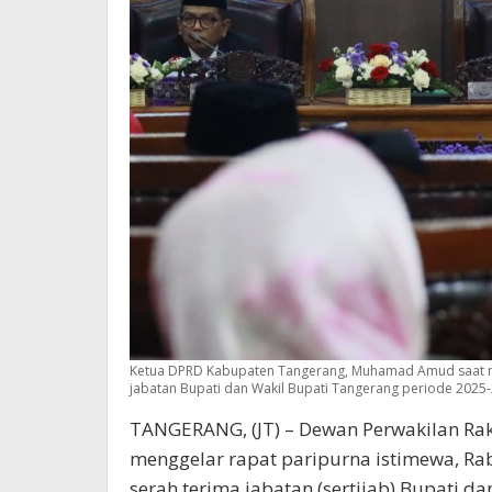
Ketua DPRD Kabupaten Tangerang, Muhamad Amud saat me
jabatan Bupati dan Wakil Bupati Tangerang periode 202
TANGERANG, (JT) – Dewan Perwakilan Ra
menggelar rapat paripurna istimewa, Ra
serah terima jabatan (sertijab) Bupati d