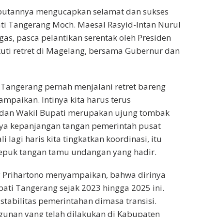
butannya mengucapkan selamat dan sukses
i Tangerang Moch. Maesal Rasyid-Intan Nurul
as, pasca pelantikan serentak oleh Presiden
uti retret di Magelang, bersama Gubernur dan
 Tangerang pernah menjalani retret bareng
ampaikan. Intinya kita harus terus
i dan Wakil Bupati merupakan ujung tombak
a kepanjangan tangan pemerintah pusat
agi haris kita tingkatkan koordinasi, itu
 tepuk tangan tamu undangan yang hadir.
y Prihartono menyampaikan, bahwa dirinya
pati Tangerang sejak 2023 hingga 2025 ini.
abilitas pemerintahan dimasa transisi.
gunan yang telah dilakukan di Kabupaten