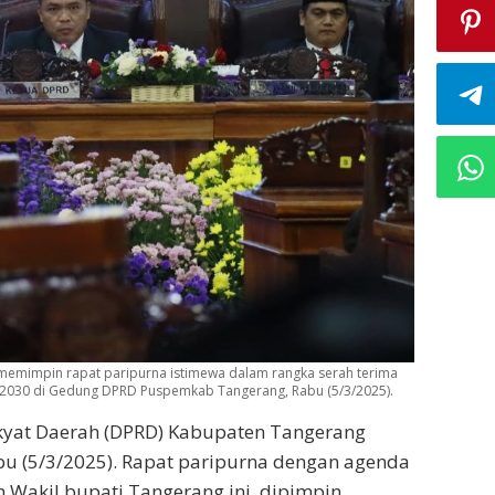
mimpin rapat paripurna istimewa dalam rangka serah terima
5-2030 di Gedung DPRD Puspemkab Tangerang, Rabu (5/3/2025).
kyat Daerah (DPRD) Kabupaten Tangerang
bu (5/3/2025). Rapat paripurna dengan agenda
an Wakil bupati Tangerang ini, dipimpin