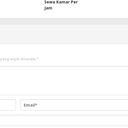
Sewa Kamar Per
Jam
 yang wajib ditandai
*