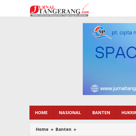
Lewati
ke
konten
HOME
NASIONAL
BANTEN
HUKRI
Home
»
Banten
»
Pabrik
Helm