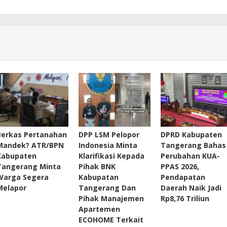
Berkas Pertanahan
DPP LSM Pelopor
DPRD Kabupaten
Mandek? ATR/BPN
Indonesia Minta
Tangerang Bahas
Kabupaten
Klarifikasi Kepada
Perubahan KUA-
Tangerang Minta
Pihak BNK
PPAS 2026,
Warga Segera
Kabupatan
Pendapatan
Melapor
Tangerang Dan
Daerah Naik Jadi
Pihak Manajemen
Rp8,76 Triliun
Apartemen
ECOHOME Terkait