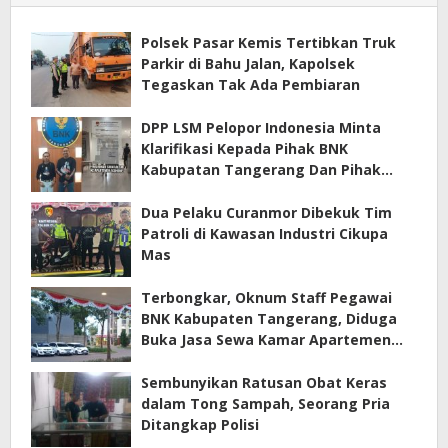
Polsek Pasar Kemis Tertibkan Truk
Parkir di Bahu Jalan, Kapolsek
Tegaskan Tak Ada Pembiaran
DPP LSM Pelopor Indonesia Minta
Klarifikasi Kepada Pihak BNK
Kabupatan Tangerang Dan Pihak
Manajemen Apartemen ECOHOME
Terkait Sewa Kamar Per Jam
Dua Pelaku Curanmor Dibekuk Tim
Patroli di Kawasan Industri Cikupa
Mas
Terbongkar, Oknum Staff Pegawai
BNK Kabupaten Tangerang, Diduga
Buka Jasa Sewa Kamar Apartemen
Eco Home Citra Raya
Sembunyikan Ratusan Obat Keras
dalam Tong Sampah, Seorang Pria
Ditangkap Polisi