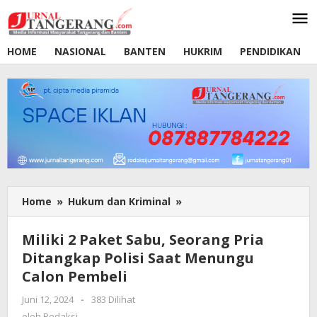
Lewati
ke
konten
HOME
NASIONAL
BANTEN
HUKRIM
PENDIDIKAN
Home
»
Hukum dan Kriminal
»
Miliki
2
Paket
Miliki 2 Paket Sabu, Seorang Pria
Sabu,
Ditangkap Polisi Saat Menungu
Seorang
Calon Pembeli
Pria
Ditangkap
Juni 12, 2024
oleh
-
383 Dilihat
Polisi
Redaksi
oleh
Redaksi