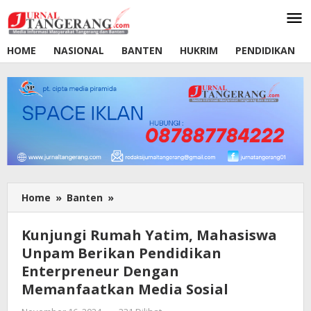
Lewati
ke
konten
HOME
NASIONAL
BANTEN
HUKRIM
PENDIDIKAN
Home
»
Banten
»
Kunjungi
Rumah
Yatim,
Kunjungi Rumah Yatim, Mahasiswa
Mahasiswa
Unpam Berikan Pendidikan
Unpam
Enterpreneur Dengan
Berikan
Pendidikan
Memanfaatkan Media Sosial
Enterpreneur