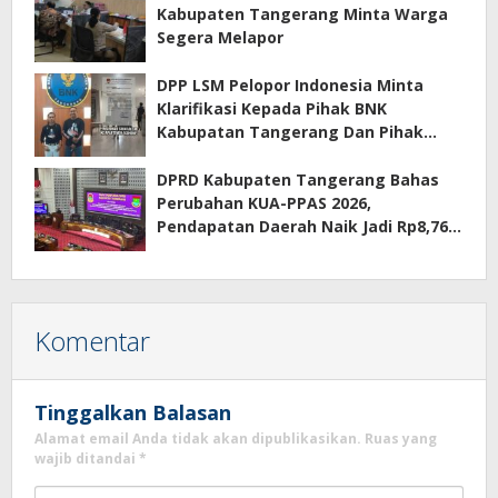
Kabupaten Tangerang Minta Warga
Segera Melapor
DPP LSM Pelopor Indonesia Minta
Klarifikasi Kepada Pihak BNK
Kabupatan Tangerang Dan Pihak
Manajemen Apartemen ECOHOME
Terkait Sewa Kamar Per Jam
DPRD Kabupaten Tangerang Bahas
Perubahan KUA-PPAS 2026,
Pendapatan Daerah Naik Jadi Rp8,76
Triliun
Komentar
Tinggalkan Balasan
Alamat email Anda tidak akan dipublikasikan.
Ruas yang
wajib ditandai
*