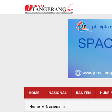
Lewati
ke
konten
HOME
NASIONAL
BANTEN
HUKRI
Home
»
Nasional
»
Kolaborasi
dengan