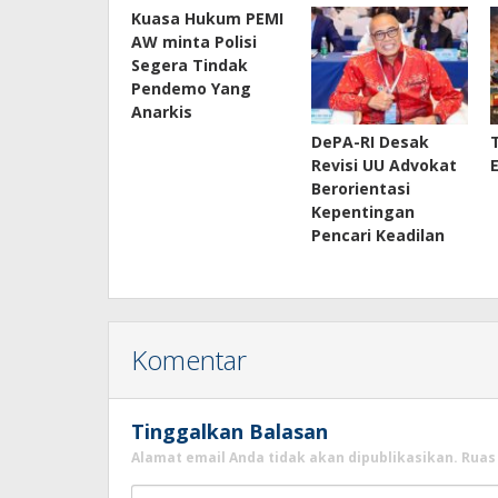
Kuasa Hukum PEMI
AW minta Polisi
Segera Tindak
Pendemo Yang
Anarkis
DePA-RI Desak
Revisi UU Advokat
Berorientasi
Kepentingan
Pencari Keadilan
Komentar
Tinggalkan Balasan
Alamat email Anda tidak akan dipublikasikan.
Ruas