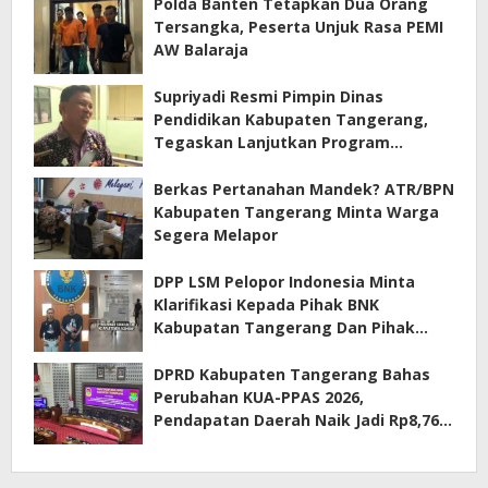
Polda Banten Tetapkan Dua Orang
Tersangka, Peserta Unjuk Rasa PEMI
AW Balaraja
Supriyadi Resmi Pimpin Dinas
Pendidikan Kabupaten Tangerang,
Tegaskan Lanjutkan Program
Prioritas
Berkas Pertanahan Mandek? ATR/BPN
Kabupaten Tangerang Minta Warga
Segera Melapor
DPP LSM Pelopor Indonesia Minta
Klarifikasi Kepada Pihak BNK
Kabupatan Tangerang Dan Pihak
Manajemen Apartemen ECOHOME
Terkait Sewa Kamar Per Jam
DPRD Kabupaten Tangerang Bahas
Perubahan KUA-PPAS 2026,
Pendapatan Daerah Naik Jadi Rp8,76
Triliun