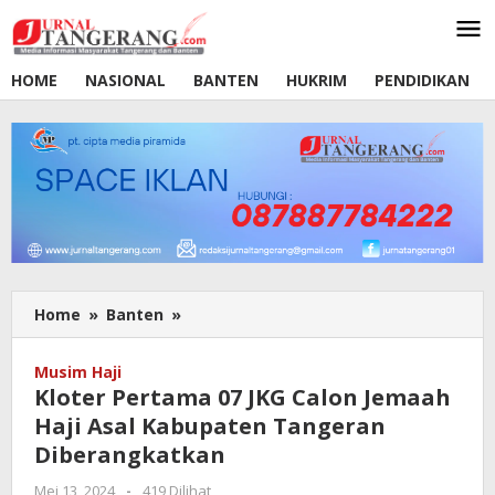
Lewati
ke
konten
HOME
NASIONAL
BANTEN
HUKRIM
PENDIDIKAN
Home
»
Banten
»
Kloter
Pertama
07
Musim Haji
JKG
Kloter Pertama 07 JKG Calon Jemaah
Calon
Haji Asal Kabupaten Tangeran
Jemaah
Diberangkatkan
Haji
Asal
Mei 13, 2024
oleh
-
419 Dilihat