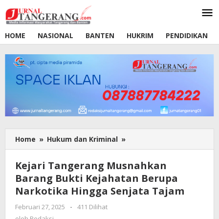
Lewati
ke
konten
HOME
NASIONAL
BANTEN
HUKRIM
PENDIDIKAN
Home
»
Hukum dan Kriminal
»
Kejari
Tangerang
Musnahkan
Kejari Tangerang Musnahkan
Barang
Barang Bukti Kejahatan Berupa
Bukti
Narkotika Hingga Senjata Tajam
Kejahatan
Berupa
Februari 27, 2025
oleh
-
411 Dilihat
Narkotika
Redaksi
oleh
Redaksi