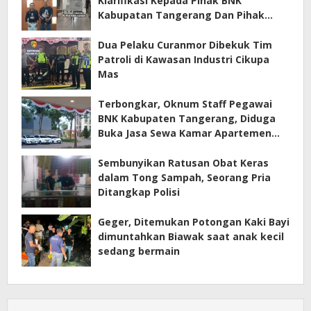
Klarifikasi Kepada Pihak BNK
Kabupatan Tangerang Dan Pihak
Manajemen Apartemen ECOHOME
Terkait Sewa Kamar Per Jam
Dua Pelaku Curanmor Dibekuk Tim
Patroli di Kawasan Industri Cikupa
Mas
Terbongkar, Oknum Staff Pegawai
BNK Kabupaten Tangerang, Diduga
Buka Jasa Sewa Kamar Apartemen
Eco Home Citra Raya
Sembunyikan Ratusan Obat Keras
dalam Tong Sampah, Seorang Pria
Ditangkap Polisi
Geger, Ditemukan Potongan Kaki Bayi
dimuntahkan Biawak saat anak kecil
sedang bermain