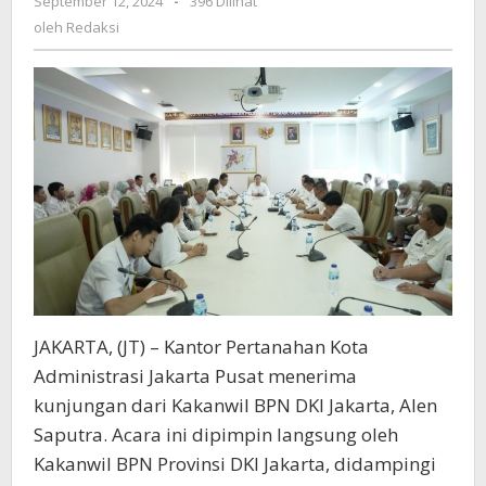
September 12, 2024
oleh
-
396 Dilihat
Kinerja
Redaksi
oleh
Redaksi
Layanan
Sertipikat
Elektronik
JAKARTA, (JT) – Kantor Pertanahan Kota
Administrasi Jakarta Pusat menerima
kunjungan dari Kakanwil BPN DKI Jakarta, Alen
Saputra. Acara ini dipimpin langsung oleh
Kakanwil BPN Provinsi DKI Jakarta, didampingi