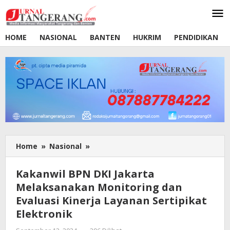
Lewati
ke
konten
HOME
NASIONAL
BANTEN
HUKRIM
PENDIDIKAN
Home
»
Nasional
»
Kakanwil
BPN
DKI
Kakanwil BPN DKI Jakarta
Jakarta
Melaksanakan Monitoring dan
Melaksanakan
Evaluasi Kinerja Layanan Sertipikat
Monitoring
dan
Elektronik
Evaluasi