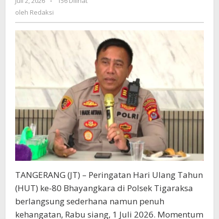
Juli 2, 2026
oleh
-
156 Dilihat
TNI-
Redaksi
oleh
Redaksi
Polri
dan
Pemerintah
Harus
Tetap
Solid
TANGERANG (JT) – Peringatan Hari Ulang Tahun
(HUT) ke-80 Bhayangkara di Polsek Tigaraksa
berlangsung sederhana namun penuh
kehangatan, Rabu siang, 1 Juli 2026. Momentum