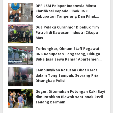
DPP LSM Pelopor Indonesia Minta
Klarifikasi Kepada Pihak BNK
Kabupatan Tangerang Dan Pihak
Manajemen Apartemen ECOHOME
Terkait Sewa Kamar Per Jam
Dua Pelaku Curanmor Dibekuk Tim
Patroli di Kawasan Industri Cikupa
Mas
Terbongkar, Oknum Staff Pegawai
BNK Kabupaten Tangerang, Diduga
Buka Jasa Sewa Kamar Apartemen
Eco Home Citra Raya
Sembunyikan Ratusan Obat Keras
dalam Tong Sampah, Seorang Pria
Ditangkap Polisi
Geger, Ditemukan Potongan Kaki Bayi
dimuntahkan Biawak saat anak kecil
sedang bermain