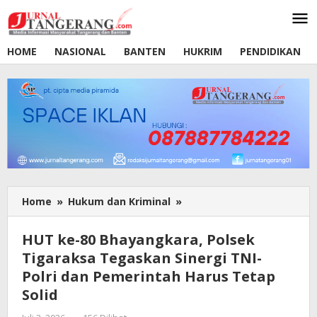
Lewati
ke
konten
HOME
NASIONAL
BANTEN
HUKRIM
PENDIDIKAN
Home
»
Hukum dan Kriminal
»
HUT
ke-
80
HUT ke-80 Bhayangkara, Polsek
Bhayangkara,
Tigaraksa Tegaskan Sinergi TNI-
Polsek
Polri dan Pemerintah Harus Tetap
Tigaraksa
Tegaskan
Solid
Sinergi