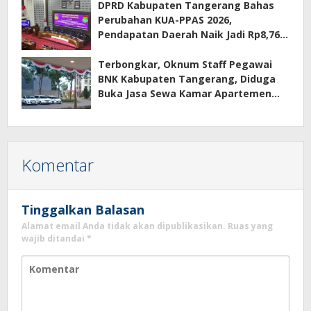
Terkait Sewa Kamar Per Jam
DPRD Kabupaten Tangerang Bahas
Perubahan KUA-PPAS 2026,
Pendapatan Daerah Naik Jadi Rp8,76
Triliun
Terbongkar, Oknum Staff Pegawai
BNK Kabupaten Tangerang, Diduga
Buka Jasa Sewa Kamar Apartemen
Eco Home Citra Raya
Komentar
Tinggalkan Balasan
Alamat email Anda tidak akan dipublikasikan.
Ruas yang
wajib ditandai
*