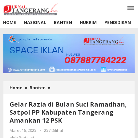
Lewati
ke
konten
HOME
NASIONAL
BANTEN
HUKRIM
PENDIDIKAN
Home
»
Banten
»
Gelar
Razia
di
Gelar Razia di Bulan Suci Ramadhan,
Bulan
Satpol PP Kabupaten Tangerang
Suci
Amankan 12 PSK
Ramadhan,
Satpol
Maret 16, 2025
oleh
-
257 Dilihat
PP
Redaksi
oleh
Redaksi