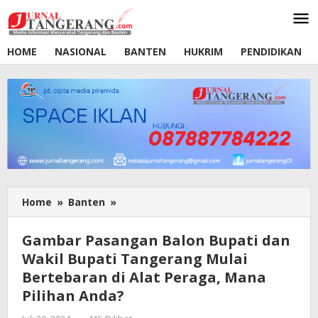
Lewati
ke
konten
HOME
NASIONAL
BANTEN
HUKRIM
PENDIDIKAN
Home
»
Banten
»
Gambar
Pasangan
Balon
Gambar Pasangan Balon Bupati dan
Bupati
Wakil Bupati Tangerang Mulai
dan
Bertebaran di Alat Peraga, Mana
Wakil
Bupati
Pilihan Anda?
Tangerang