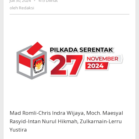
Juli 30, 2024
oleh
-
415 Dilihat
Mulai
Redaksi
oleh
Redaksi
Bertebaran
di
Alat
Peraga,
Mana
Pilihan
Anda?
Mad Romli-Chris Indra Wijaya, Moch. Maesyal
Rasyid-Intan Nurul Hikmah, Zulkarnain-Lerru
Yustira