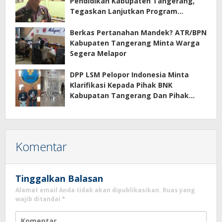
Pendidikan Kabupaten Tangerang,
Tegaskan Lanjutkan Program
Prioritas
Berkas Pertanahan Mandek? ATR/BPN
Kabupaten Tangerang Minta Warga
Segera Melapor
DPP LSM Pelopor Indonesia Minta
Klarifikasi Kepada Pihak BNK
Kabupatan Tangerang Dan Pihak
Manajemen Apartemen ECOHOME
Terkait Sewa Kamar Per Jam
Komentar
Tinggalkan Balasan
Alamat email Anda tidak akan dipublikasikan.
Ruas yang
wajib ditandai
*