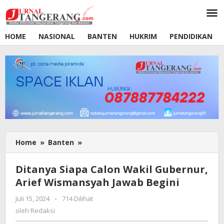
Lewati
ke
konten
HOME
NASIONAL
BANTEN
HUKRIM
PENDIDIKAN
Home
»
Banten
»
Ditanya
Siapa
Calon
Ditanya Siapa Calon Wakil Gubernur,
Wakil
Arief Wismansyah Jawab Begini
Gubernur,
Arief
Juli 15, 2024
oleh
-
714 Dilihat
Wismansyah
Redaksi
oleh
Redaksi
Jawab