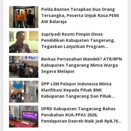
Polda Banten Tetapkan Dua Orang
Tersangka, Peserta Unjuk Rasa PEMI
AW Balaraja
Supriyadi Resmi Pimpin Dinas
Pendidikan Kabupaten Tangerang,
Tegaskan Lanjutkan Program
Prioritas
Berkas Pertanahan Mandek? ATR/BPN
Kabupaten Tangerang Minta Warga
Segera Melapor
DPP LSM Pelopor Indonesia Minta
Klarifikasi Kepada Pihak BNK
Kabupatan Tangerang Dan Pihak
Manajemen Apartemen ECOHOME
Terkait Sewa Kamar Per Jam
DPRD Kabupaten Tangerang Bahas
Perubahan KUA-PPAS 2026,
Pendapatan Daerah Naik Jadi Rp8,76
Triliun