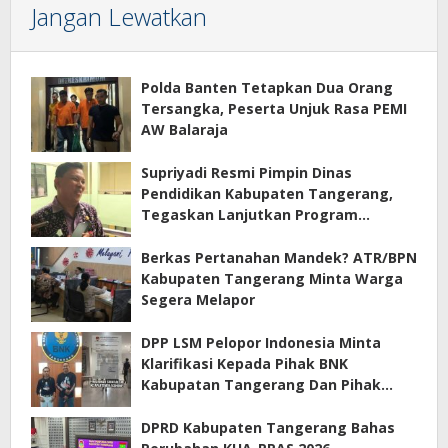
Jangan Lewatkan
Polda Banten Tetapkan Dua Orang
Tersangka, Peserta Unjuk Rasa PEMI
AW Balaraja
Supriyadi Resmi Pimpin Dinas
Pendidikan Kabupaten Tangerang,
Tegaskan Lanjutkan Program
Prioritas
Berkas Pertanahan Mandek? ATR/BPN
Kabupaten Tangerang Minta Warga
Segera Melapor
DPP LSM Pelopor Indonesia Minta
Klarifikasi Kepada Pihak BNK
Kabupatan Tangerang Dan Pihak
Manajemen Apartemen ECOHOME
Terkait Sewa Kamar Per Jam
DPRD Kabupaten Tangerang Bahas