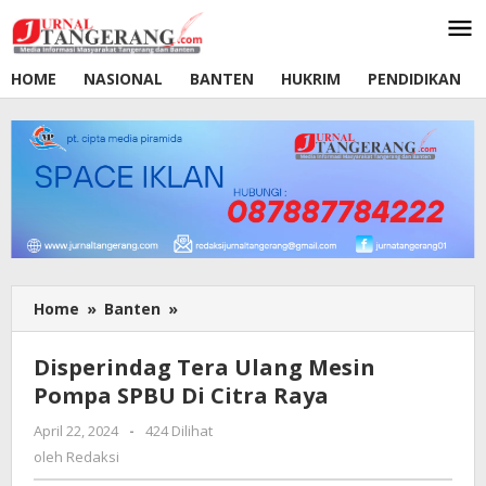
Lewati
ke
konten
HOME
NASIONAL
BANTEN
HUKRIM
PENDIDIKAN
Home
»
Banten
»
Disperindag
Tera
Ulang
Disperindag Tera Ulang Mesin
Mesin
Pompa SPBU Di Citra Raya
Pompa
SPBU
April 22, 2024
oleh
-
424 Dilihat
Di
Redaksi
oleh
Redaksi
Citra