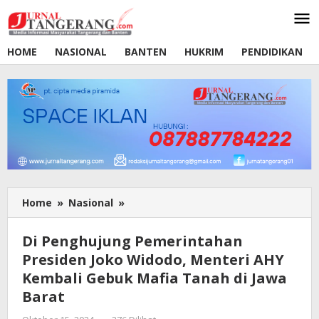
Lewati
ke
konten
HOME
NASIONAL
BANTEN
HUKRIM
PENDIDIKAN
Home
»
Nasional
»
Di
Penghujung
Pemerintahan
Di Penghujung Pemerintahan
Presiden
Presiden Joko Widodo, Menteri AHY
Joko
Kembali Gebuk Mafia Tanah di Jawa
Widodo,
Menteri
Barat
AHY