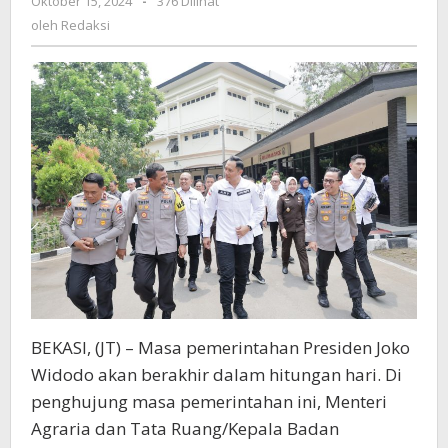
Oktober 15, 2024
oleh
-
376 Dilihat
Kembali
Redaksi
oleh
Redaksi
Gebuk
Mafia
Tanah
di
Jawa
Barat
BEKASI, (JT) – Masa pemerintahan Presiden Joko
Widodo akan berakhir dalam hitungan hari. Di
penghujung masa pemerintahan ini, Menteri
Agraria dan Tata Ruang/Kepala Badan