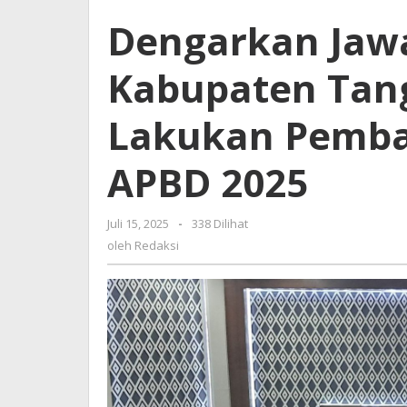
Bupati,
Dengarkan Jaw
DPRD
Kabupaten
Kabupaten Tan
Tangerang
Segera
Lakukan
Lakukan Pemb
Pembahasan
Perubahan
APBD 2025
APBD
2025
Juli 15, 2025
oleh
-
338 Dilihat
Redaksi
oleh
Redaksi