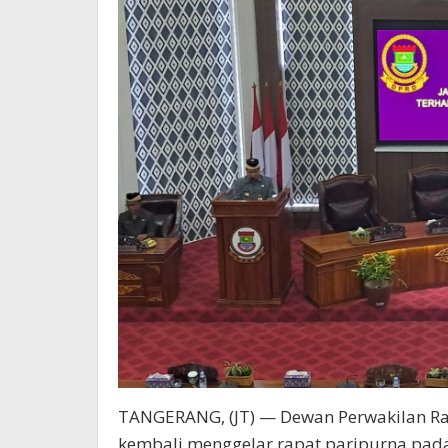
TANGERANG, (JT) — Dewan Perwakilan R
kembali menggelar rapat paripurna pada 