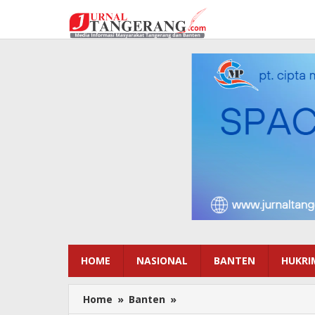
Lewati
ke
konten
HOME
NASIONAL
BANTEN
HUKRI
Home
»
Banten
»
Dengarkan
Jawaban