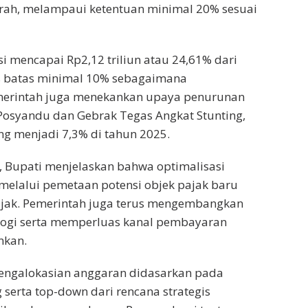
daerah, melampaui ketentuan minimal 20% sesuai
i mencapai Rp2,12 triliun atau 24,61% dari
atas batas minimal 10% sebagaimana
merintah juga menekankan upaya penurunan
Posyandu dan Gebrak Tegas Angkat Stunting,
ng menjadi 7,3% di tahun 2025.
 Bupati menjelaskan bahwa optimalisasi
melalui pemetaan potensi objek pajak baru
ajak. Pemerintah juga terus mengembangkan
ologi serta memperluas kanal pembayaran
nkan.
m pengalokasian anggaran didasarkan pada
 serta top-down dari rencana strategis