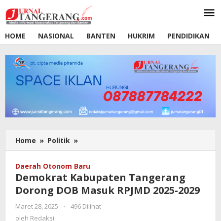
Lewati
ke
konten
HOME
NASIONAL
BANTEN
HUKRIM
PENDIDIKAN
Home
»
Politik
»
Demokrat
Kabupaten
Tangerang
Daerah Otonom Baru
Dorong
Demokrat Kabupaten Tangerang
DOB
Dorong DOB Masuk RPJMD 2025-2029
Masuk
RPJMD
Maret 28, 2025
oleh
-
496 Dilihat
2025-
Redaksi
oleh
Redaksi