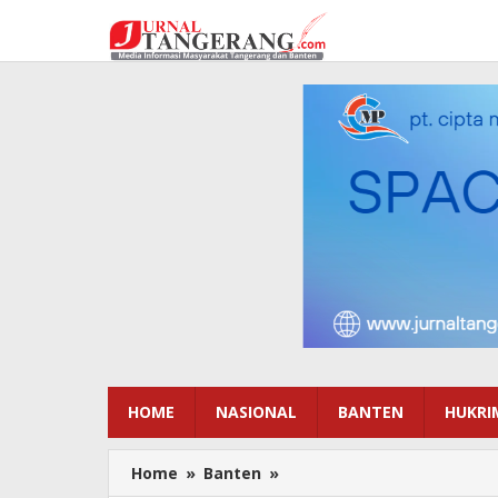
Lewati
ke
konten
HOME
NASIONAL
BANTEN
HUKRI
Home
»
Banten
»
Camat
Sukadiri