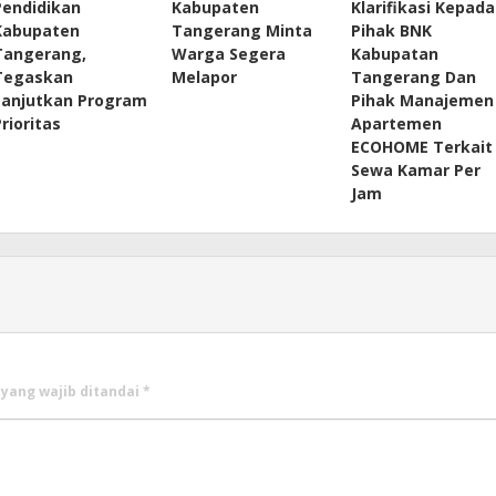
Pendidikan
Kabupaten
Klarifikasi Kepada
Kabupaten
Tangerang Minta
Pihak BNK
Tangerang,
Warga Segera
Kabupatan
Tegaskan
Melapor
Tangerang Dan
Lanjutkan Program
Pihak Manajemen
Prioritas
Apartemen
ECOHOME Terkait
Sewa Kamar Per
Jam
 yang wajib ditandai
*