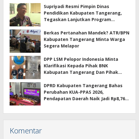
Supriyadi Resmi Pimpin Dinas
Pendidikan Kabupaten Tangerang,
Tegaskan Lanjutkan Program
Prioritas
Berkas Pertanahan Mandek? ATR/BPN
Kabupaten Tangerang Minta Warga
Segera Melapor
DPP LSM Pelopor Indonesia Minta
Klarifikasi Kepada Pihak BNK
Kabupatan Tangerang Dan Pihak
Manajemen Apartemen ECOHOME
Terkait Sewa Kamar Per Jam
DPRD Kabupaten Tangerang Bahas
Perubahan KUA-PPAS 2026,
Pendapatan Daerah Naik Jadi Rp8,76
Triliun
Komentar