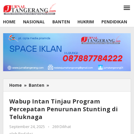
Lewati
ke
konten
HOME
NASIONAL
BANTEN
HUKRIM
PENDIDIKAN
Home
»
Banten
»
Wabup
Intan
Tinjau
Wabup Intan Tinjau Program
Program
Percepatan Penurunan Stunting di
Percepatan
Teluknaga
Penurunan
Stunting
September 24, 2025
oleh
-
269 Dilihat
di
Redaksi
oleh
Redaksi