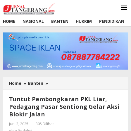
Lewati
ke
konten
HOME
NASIONAL
BANTEN
HUKRIM
PENDIDIKAN
Home
»
Banten
»
Tuntut
Pembongkaran
PKL
Tuntut Pembongkaran PKL Liar,
Liar,
Pedagang Pasar Sentiong Gelar Aksi
Pedagang
Blokir Jalan
Pasar
Sentiong
Juni 3, 2025
oleh
-
305 Dilihat
Gelar
Redaksi
oleh
Redaksi