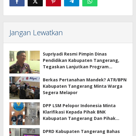
Jangan Lewatkan
Supriyadi Resmi Pimpin Dinas
Pendidikan Kabupaten Tangerang,
Tegaskan Lanjutkan Program
Prioritas
Berkas Pertanahan Mandek? ATR/BPN
Kabupaten Tangerang Minta Warga
Segera Melapor
DPP LSM Pelopor Indonesia Minta
Klarifikasi Kepada Pihak BNK
Kabupatan Tangerang Dan Pihak
Manajemen Apartemen ECOHOME
Terkait Sewa Kamar Per Jam
DPRD Kabupaten Tangerang Bahas