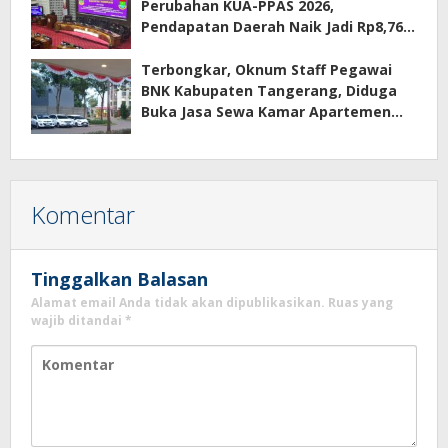
Perubahan KUA-PPAS 2026,
Pendapatan Daerah Naik Jadi Rp8,76
Triliun
Terbongkar, Oknum Staff Pegawai
BNK Kabupaten Tangerang, Diduga
Buka Jasa Sewa Kamar Apartemen
Eco Home Citra Raya
Komentar
Tinggalkan Balasan
Alamat email Anda tidak akan dipublikasikan.
Ruas yang
wajib ditandai
*