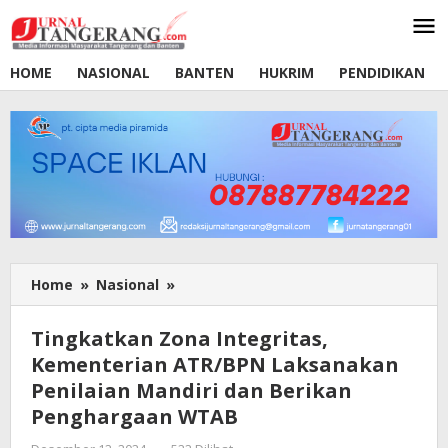
Lewati
ke
konten
HOME
NASIONAL
BANTEN
HUKRIM
PENDIDIKAN
Home
»
Nasional
»
Tingkatkan
Zona
Integritas,
Tingkatkan Zona Integritas,
Kementerian
Kementerian ATR/BPN Laksanakan
ATR/BPN
Penilaian Mandiri dan Berikan
Laksanakan
Penilaian
Penghargaan WTAB
Mandiri