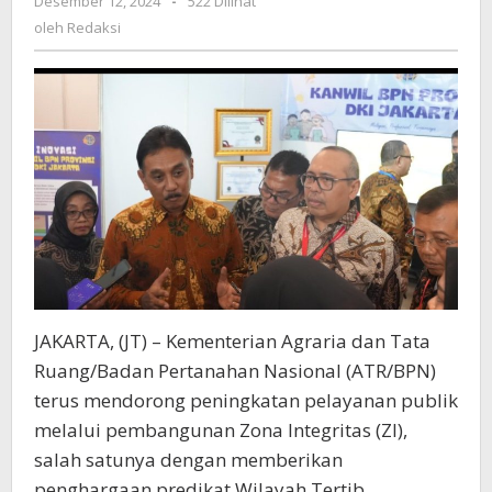
Desember 12, 2024
oleh
-
522 Dilihat
dan
Redaksi
oleh
Redaksi
Berikan
Penghargaan
WTAB
JAKARTA, (JT) – Kementerian Agraria dan Tata
Ruang/Badan Pertanahan Nasional (ATR/BPN)
terus mendorong peningkatan pelayanan publik
melalui pembangunan Zona Integritas (ZI),
salah satunya dengan memberikan
penghargaan predikat Wilayah Tertib