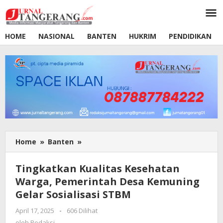
Lewati
ke
konten
HOME
NASIONAL
BANTEN
HUKRIM
PENDIDIKAN
Home
»
Banten
»
Tingkatkan
Kualitas
Kesehatan
Tingkatkan Kualitas Kesehatan
Warga,
Warga, Pemerintah Desa Kemuning
Pemerintah
Gelar Sosialisasi STBM
Desa
Kemuning
April 17, 2025
oleh
-
606 Dilihat
Gelar
Redaksi
oleh
Redaksi