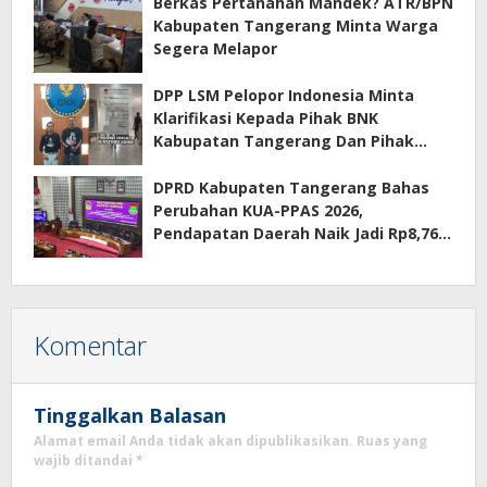
Berkas Pertanahan Mandek? ATR/BPN
Kabupaten Tangerang Minta Warga
Segera Melapor
DPP LSM Pelopor Indonesia Minta
Klarifikasi Kepada Pihak BNK
Kabupatan Tangerang Dan Pihak
Manajemen Apartemen ECOHOME
Terkait Sewa Kamar Per Jam
DPRD Kabupaten Tangerang Bahas
Perubahan KUA-PPAS 2026,
Pendapatan Daerah Naik Jadi Rp8,76
Triliun
Komentar
Tinggalkan Balasan
Alamat email Anda tidak akan dipublikasikan.
Ruas yang
wajib ditandai
*