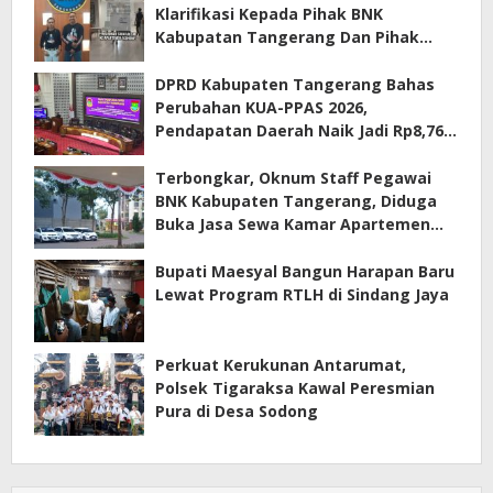
Klarifikasi Kepada Pihak BNK
Kabupatan Tangerang Dan Pihak
Manajemen Apartemen ECOHOME
Terkait Sewa Kamar Per Jam
DPRD Kabupaten Tangerang Bahas
Perubahan KUA-PPAS 2026,
Pendapatan Daerah Naik Jadi Rp8,76
Triliun
Terbongkar, Oknum Staff Pegawai
BNK Kabupaten Tangerang, Diduga
Buka Jasa Sewa Kamar Apartemen
Eco Home Citra Raya
Bupati Maesyal Bangun Harapan Baru
Lewat Program RTLH di Sindang Jaya
Perkuat Kerukunan Antarumat,
Polsek Tigaraksa Kawal Peresmian
Pura di Desa Sodong