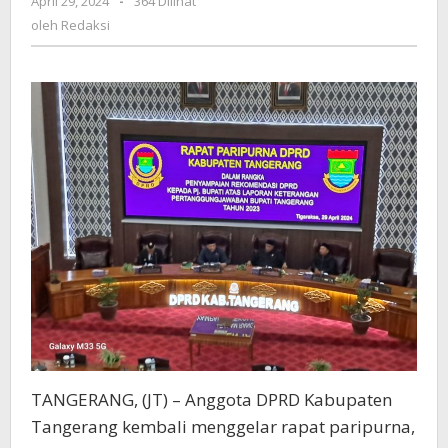
April 29, 2024
oleh
-
364 Dilihat
Sejumlah
Redaksi
oleh
Redaksi
Rekomendasi
Untuk
Perbaikan
Kinerja
TANGERANG, (JT) – Anggota DPRD Kabupaten
Tangerang kembali menggelar rapat paripurna,