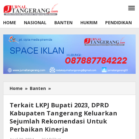
Lewati
ke
konten
HOME
NASIONAL
BANTEN
HUKRIM
PENDIDIKAN
Home
»
Banten
»
Terkait
LKPJ
Bupati
Terkait LKPJ Bupati 2023, DPRD
2023,
Kabupaten Tangerang Keluarkan
DPRD
Sejumlah Rekomendasi Untuk
Kabupaten
Tangerang
Perbaikan Kinerja
Keluarkan