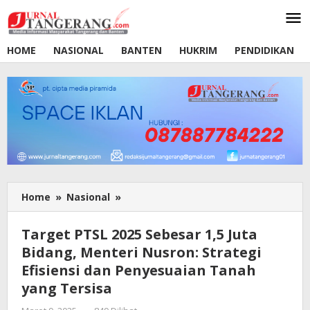
Lewati
ke
konten
HOME
NASIONAL
BANTEN
HUKRIM
PENDIDIKAN
Home
»
Nasional
»
Target
PTSL
2025
Target PTSL 2025 Sebesar 1,5 Juta
Sebesar
Bidang, Menteri Nusron: Strategi
1,5
Efisiensi dan Penyesuaian Tanah
Juta
Bidang,
yang Tersisa
Menteri