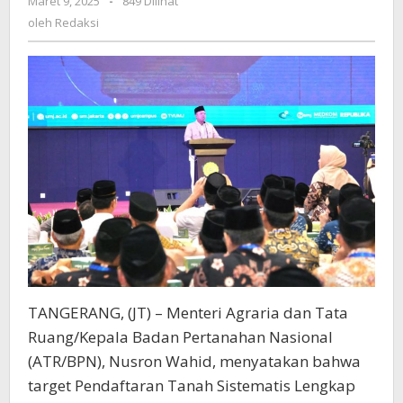
Maret 9, 2025
oleh
-
849 Dilihat
Nusron:
Redaksi
oleh
Redaksi
Strategi
Efisiensi
dan
Penyesuaian
Tanah
yang
Tersisa
TANGERANG, (JT) – Menteri Agraria dan Tata
Ruang/Kepala Badan Pertanahan Nasional
(ATR/BPN), Nusron Wahid, menyatakan bahwa
target Pendaftaran Tanah Sistematis Lengkap