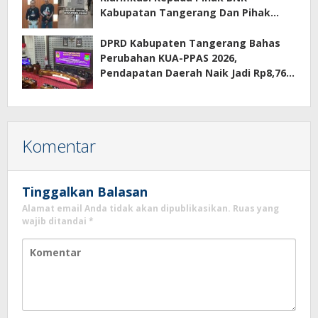
Kabupatan Tangerang Dan Pihak
Manajemen Apartemen ECOHOME
Terkait Sewa Kamar Per Jam
DPRD Kabupaten Tangerang Bahas
Perubahan KUA-PPAS 2026,
Pendapatan Daerah Naik Jadi Rp8,76
Triliun
Komentar
Tinggalkan Balasan
Alamat email Anda tidak akan dipublikasikan.
Ruas yang
wajib ditandai
*