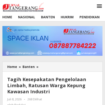
Lewati
ke
konten
HOME
NASIONAL
BANTEN
HUKRIM
PENDIDIKAN
Home
»
Banten
»
Tagih
Kesepakatan
Pengelolaan
Tagih Kesepakatan Pengelolaan
Limbah,
Limbah, Ratusan Warga Kepung
Ratusan
Kawasan Industri
Warga
Kepung
Juli 8, 2026
oleh
-
268 Dilihat
Kawasan
Redaksi
oleh
Redaksi