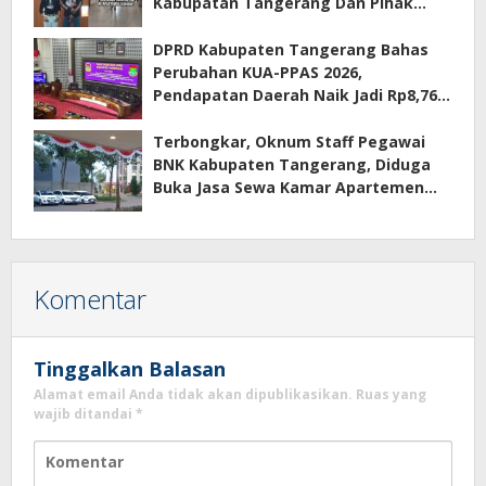
Kabupatan Tangerang Dan Pihak
Manajemen Apartemen ECOHOME
Terkait Sewa Kamar Per Jam
DPRD Kabupaten Tangerang Bahas
Perubahan KUA-PPAS 2026,
Pendapatan Daerah Naik Jadi Rp8,76
Triliun
Terbongkar, Oknum Staff Pegawai
BNK Kabupaten Tangerang, Diduga
Buka Jasa Sewa Kamar Apartemen
Eco Home Citra Raya
Komentar
Tinggalkan Balasan
Alamat email Anda tidak akan dipublikasikan.
Ruas yang
wajib ditandai
*