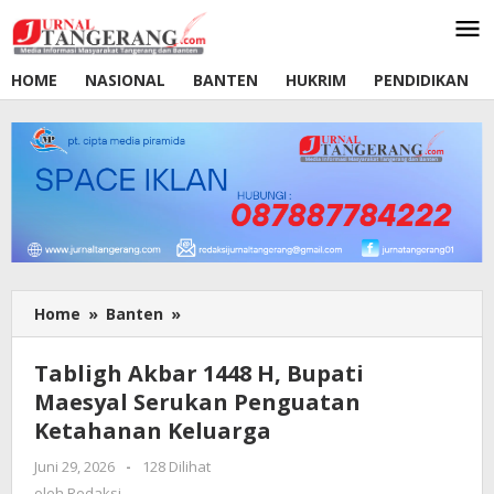
Lewati
ke
konten
HOME
NASIONAL
BANTEN
HUKRIM
PENDIDIKAN
Home
»
Banten
»
Tabligh
Akbar
1448
Tabligh Akbar 1448 H, Bupati
H,
Maesyal Serukan Penguatan
Bupati
Ketahanan Keluarga
Maesyal
Serukan
Juni 29, 2026
oleh
-
128 Dilihat
Penguatan
Redaksi
oleh
Redaksi