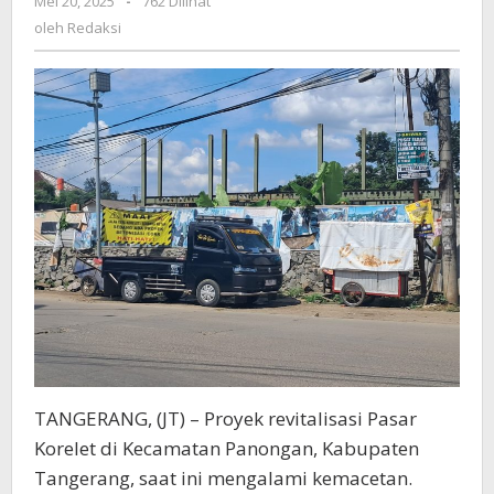
Mei 20, 2025
oleh
-
762 Dilihat
Sudah
Redaksi
oleh
Redaksi
Cari
Solusi
Bersama
Pedagang
dan
Investor
TANGERANG, (JT) – Proyek revitalisasi Pasar
Korelet di Kecamatan Panongan, Kabupaten
Tangerang, saat ini mengalami kemacetan.