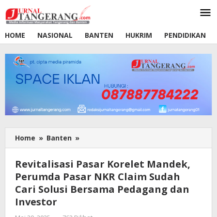
Lewati
ke
konten
HOME
NASIONAL
BANTEN
HUKRIM
PENDIDIKAN
Home
»
Banten
»
Revitalisasi
Pasar
Korelet
Revitalisasi Pasar Korelet Mandek,
Mandek,
Perumda Pasar NKR Claim Sudah
Perumda
Cari Solusi Bersama Pedagang dan
Pasar
NKR
Investor
Claim