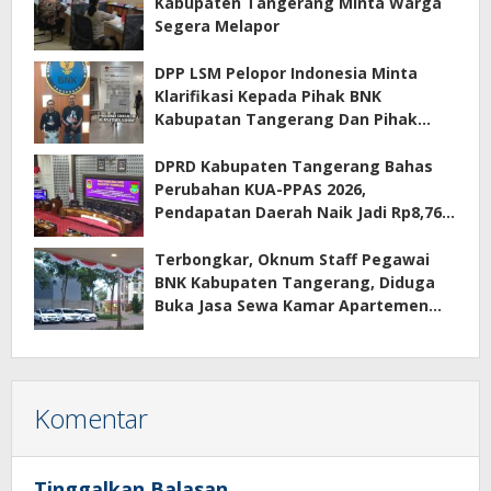
Kabupaten Tangerang Minta Warga
Segera Melapor
DPP LSM Pelopor Indonesia Minta
Klarifikasi Kepada Pihak BNK
Kabupatan Tangerang Dan Pihak
Manajemen Apartemen ECOHOME
Terkait Sewa Kamar Per Jam
DPRD Kabupaten Tangerang Bahas
Perubahan KUA-PPAS 2026,
Pendapatan Daerah Naik Jadi Rp8,76
Triliun
Terbongkar, Oknum Staff Pegawai
BNK Kabupaten Tangerang, Diduga
Buka Jasa Sewa Kamar Apartemen
Eco Home Citra Raya
Komentar
Tinggalkan Balasan