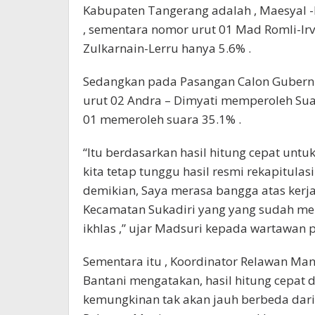
Kabupaten Tangerang adalah , Maesyal 
, sementara nomor urut 01 Mad Romli-Ir
Zulkarnain-Lerru hanya 5.6% .
Sedangkan pada Pasangan Calon Gubern
urut 02 Andra – Dimyati memperoleh Suar
01 memeroleh suara 35.1% .
“Itu berdasarkan hasil hitung cepat untu
kita tetap tunggu hasil resmi rekapitula
demikian, Saya merasa bangga atas kerj
Kecamatan Sukadiri yang yang sudah men
ikhlas ,” ujar Madsuri kepada wartawa
Sementara itu , Koordinator Relawan Ma
Bantani mengatakan, hasil hitung cepat 
kemungkinan tak akan jauh berbeda dari