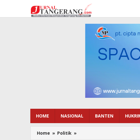
Lewati
ke
konten
HOME
NASIONAL
BANTEN
HUKRI
Home
»
Politik
»
Relawan
Manis