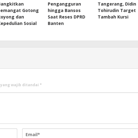
Bangkitkan
Pengangguran
Tangerang, Didin
Semangat Gotong
hingga Bansos
Tohirudin Target
Royong dan
Saat Reses DPRD
Tambah Kursi
Kepedulian Sosial
Banten
 yang wajib ditandai
*