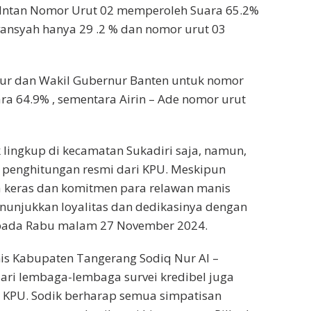
-Intan Nomor Urut 02 memperoleh Suara 65.2%
vansyah hanya 29 .2 % dan nomor urut 03
ur dan Wakil Gubernur Banten untuk nomor
a 64.9% , sementara Airin – Ade nomor urut
k lingkup di kecamatan Sukadiri saja, namun,
si penghitungan resmi dari KPU. Meskipun
a keras dan komitmen para relawan manis
unjukkan loyalitas dan dedikasinya dengan
n pada Rabu malam 27 November 2024.
nis Kabupaten Tangerang Sodiq Nur Al –
dari lembaga-lembaga survei kredibel juga
 KPU. Sodik berharap semua simpatisan