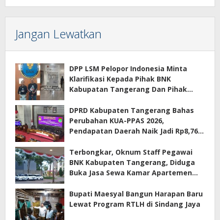
Jangan Lewatkan
DPP LSM Pelopor Indonesia Minta
Klarifikasi Kepada Pihak BNK
Kabupatan Tangerang Dan Pihak
Manajemen Apartemen ECOHOME
Terkait Sewa Kamar Per Jam
DPRD Kabupaten Tangerang Bahas
Perubahan KUA-PPAS 2026,
Pendapatan Daerah Naik Jadi Rp8,76
Triliun
Terbongkar, Oknum Staff Pegawai
BNK Kabupaten Tangerang, Diduga
Buka Jasa Sewa Kamar Apartemen
Eco Home Citra Raya
Bupati Maesyal Bangun Harapan Baru
Lewat Program RTLH di Sindang Jaya