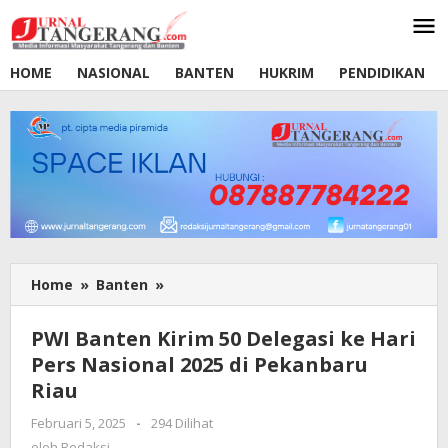
Lewati
ke
konten
HOME
NASIONAL
BANTEN
HUKRIM
PENDIDIKAN
Home
»
Banten
»
PWI
Banten
Kirim
PWI Banten Kirim 50 Delegasi ke Hari
50
Pers Nasional 2025 di Pekanbaru
Delegasi
Riau
ke
Hari
Februari 5, 2025
oleh
-
294 Dilihat
Pers
Redaksi
oleh
Redaksi