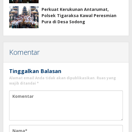
Perkuat Kerukunan Antarumat,
Polsek Tigaraksa Kawal Peresmian
Pura di Desa Sodong
Komentar
Tinggalkan Balasan
Alamat email Anda tidak akan dipublikasikan.
Ruas yang
wajib ditandai
*