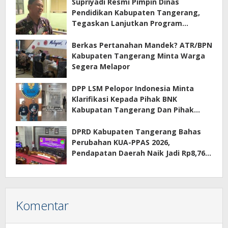
Supriyadi Resmi Pimpin Dinas
Pendidikan Kabupaten Tangerang,
Tegaskan Lanjutkan Program
Prioritas
Berkas Pertanahan Mandek? ATR/BPN
Kabupaten Tangerang Minta Warga
Segera Melapor
DPP LSM Pelopor Indonesia Minta
Klarifikasi Kepada Pihak BNK
Kabupatan Tangerang Dan Pihak
Manajemen Apartemen ECOHOME
Terkait Sewa Kamar Per Jam
DPRD Kabupaten Tangerang Bahas
Perubahan KUA-PPAS 2026,
Pendapatan Daerah Naik Jadi Rp8,76
Triliun
Komentar