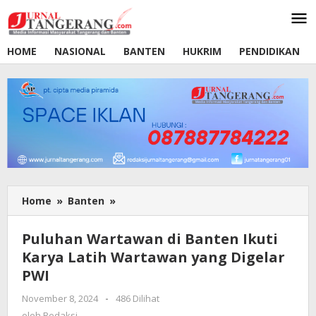
Lewati
ke
konten
HOME
NASIONAL
BANTEN
HUKRIM
PENDIDIKAN
Home
»
Banten
»
Puluhan
Wartawan
di
Puluhan Wartawan di Banten Ikuti
Banten
Karya Latih Wartawan yang Digelar
Ikuti
PWI
Karya
Latih
November 8, 2024
oleh
-
486 Dilihat
Wartawan
Redaksi
oleh
Redaksi