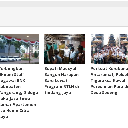
Terbongkar,
Bupati Maesyal
Perkuat Kerukun
Oknum Staff
Bangun Harapan
Antarumat, Polse
Pegawai BNK
Baru Lewat
Tigaraksa Kawal
Kabupaten
Program RTLH di
Peresmian Pura di
Tangerang, Diduga
Sindang Jaya
Desa Sodong
Buka Jasa Sewa
Kamar Apartemen
Eco Home Citra
Raya