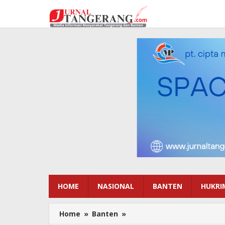
Lewati
ke
konten
HOME
NASIONAL
BANTEN
HUKRI
Home
»
Banten
»
Projo
Tangsel