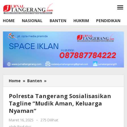
Lewati
ke
konten
HOME
NASIONAL
BANTEN
HUKRIM
PENDIDIKAN
Home
»
Banten
»
Polresta
Tangerang
Sosialisasikan
Polresta Tangerang Sosialisasikan
Tagline
Tagline “Mudik Aman, Keluarga
"Mudik
Nyaman”
Aman,
Keluarga
Maret 16, 2025
oleh
-
275 Dilihat
Nyaman"
Redaksi
oleh
Redaksi