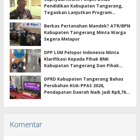
Pendidikan Kabupaten Tangerang,
Tegaskan Lanjutkan Program
Prioritas
Berkas Pertanahan Mandek? ATR/BPN
Kabupaten Tangerang Minta Warga
Segera Melapor
DPP LSM Pelopor Indonesia Minta
Klarifikasi Kepada Pihak BNK
Kabupatan Tangerang Dan Pihak
Manajemen Apartemen ECOHOME
Terkait Sewa Kamar Per Jam
DPRD Kabupaten Tangerang Bahas
Perubahan KUA-PPAS 2026,
Pendapatan Daerah Naik Jadi Rp8,76
Triliun
Komentar