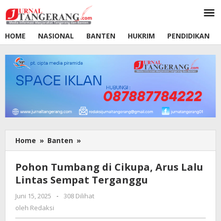
Lewati
ke
konten
HOME
NASIONAL
BANTEN
HUKRIM
PENDIDIKAN
Home
»
Banten
»
Pohon
Tumbang
di
Pohon Tumbang di Cikupa, Arus Lalu
Cikupa,
Lintas Sempat Terganggu
Arus
Lalu
Juni 15, 2025
oleh
-
308 Dilihat
Lintas
Redaksi
oleh
Redaksi
Sempat