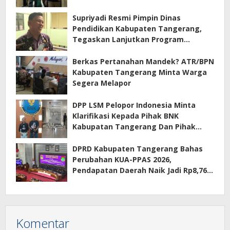
Supriyadi Resmi Pimpin Dinas
Pendidikan Kabupaten Tangerang,
Tegaskan Lanjutkan Program
Prioritas
Berkas Pertanahan Mandek? ATR/BPN
Kabupaten Tangerang Minta Warga
Segera Melapor
DPP LSM Pelopor Indonesia Minta
Klarifikasi Kepada Pihak BNK
Kabupatan Tangerang Dan Pihak
Manajemen Apartemen ECOHOME
Terkait Sewa Kamar Per Jam
DPRD Kabupaten Tangerang Bahas
Perubahan KUA-PPAS 2026,
Pendapatan Daerah Naik Jadi Rp8,76
Triliun
Komentar