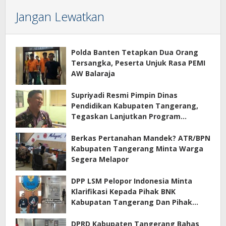
Jangan Lewatkan
Polda Banten Tetapkan Dua Orang
Tersangka, Peserta Unjuk Rasa PEMI
AW Balaraja
Supriyadi Resmi Pimpin Dinas
Pendidikan Kabupaten Tangerang,
Tegaskan Lanjutkan Program
Prioritas
Berkas Pertanahan Mandek? ATR/BPN
Kabupaten Tangerang Minta Warga
Segera Melapor
DPP LSM Pelopor Indonesia Minta
Klarifikasi Kepada Pihak BNK
Kabupatan Tangerang Dan Pihak
Manajemen Apartemen ECOHOME
Terkait Sewa Kamar Per Jam
DPRD Kabupaten Tangerang Bahas