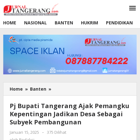
Lewati
ke
konten
HOME
NASIONAL
BANTEN
HUKRIM
PENDIDIKAN
Home
»
Banten
»
Pj
Bupati
Tangerang
Pj Bupati Tangerang Ajak Pemangku
Ajak
Kepentingan Jadikan Desa Sebagai
Pemangku
Subyek Pembangunan
Kepentingan
Jadikan
Januari 15, 2025
oleh
-
375 Dilihat
Desa
Redaksi
oleh
Redaksi