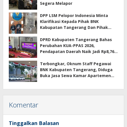
Segera Melapor
DPP LSM Pelopor Indonesia Minta
Klarifikasi Kepada Pihak BNK
Kabupatan Tangerang Dan Pihak
Manajemen Apartemen ECOHOME
Terkait Sewa Kamar Per Jam
DPRD Kabupaten Tangerang Bahas
Perubahan KUA-PPAS 2026,
Pendapatan Daerah Naik Jadi Rp8,76
Triliun
Terbongkar, Oknum Staff Pegawai
BNK Kabupaten Tangerang, Diduga
Buka Jasa Sewa Kamar Apartemen
Eco Home Citra Raya
Komentar
Tinggalkan Balasan