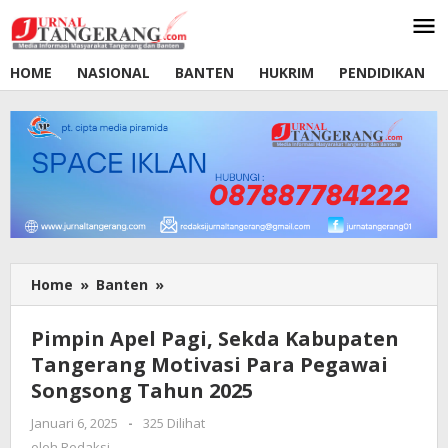
Lewati
ke
konten
HOME
NASIONAL
BANTEN
HUKRIM
PENDIDIKAN
Home
»
Banten
»
Pimpin
Apel
Pagi,
Pimpin Apel Pagi, Sekda Kabupaten
Sekda
Tangerang Motivasi Para Pegawai
Kabupaten
Songsong Tahun 2025
Tangerang
Motivasi
Januari 6, 2025
oleh
-
325 Dilihat
Para
Redaksi
oleh
Redaksi