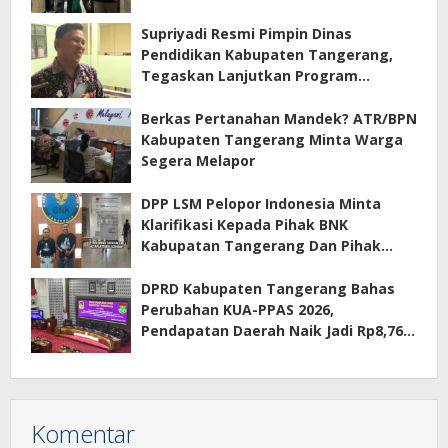
Supriyadi Resmi Pimpin Dinas
Pendidikan Kabupaten Tangerang,
Tegaskan Lanjutkan Program
Prioritas
Berkas Pertanahan Mandek? ATR/BPN
Kabupaten Tangerang Minta Warga
Segera Melapor
DPP LSM Pelopor Indonesia Minta
Klarifikasi Kepada Pihak BNK
Kabupatan Tangerang Dan Pihak
Manajemen Apartemen ECOHOME
Terkait Sewa Kamar Per Jam
DPRD Kabupaten Tangerang Bahas
Perubahan KUA-PPAS 2026,
Pendapatan Daerah Naik Jadi Rp8,76
Triliun
Komentar