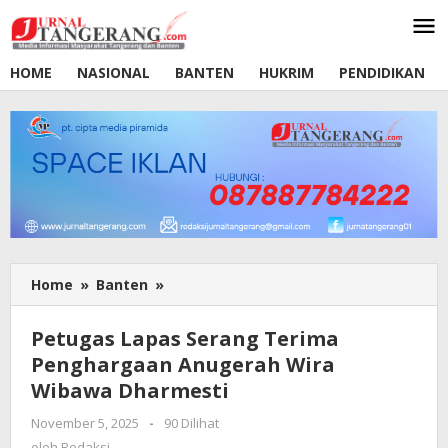
Lewati
ke
konten
HOME
NASIONAL
BANTEN
HUKRIM
PENDIDIKAN
Home
»
Banten
»
Petugas
Lapas
Serang
Petugas Lapas Serang Terima
Terima
Penghargaan Anugerah Wira
Penghargaan
Wibawa Dharmesti
Anugerah
Wira
November 5, 2025
oleh
-
90 Dilihat
Wibawa
Redaksi
oleh
Redaksi