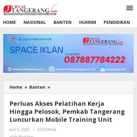
Lewati
ke
konten
HOME
NASIONAL
BANTEN
HUKRIM
PENDIDIKAN
Home
»
Banten
»
Perluas
Akses
Pelatihan
Perluas Akses Pelatihan Kerja
Kerja
Hingga Pelosok, Pemkab Tangerang
Hingga
Luncurkan Mobile Training Unit
Pelosok,
Pemkab
Juni 5, 2025
oleh
-
324 Dilihat
Tangerang
Redaksi
oleh
Redaksi