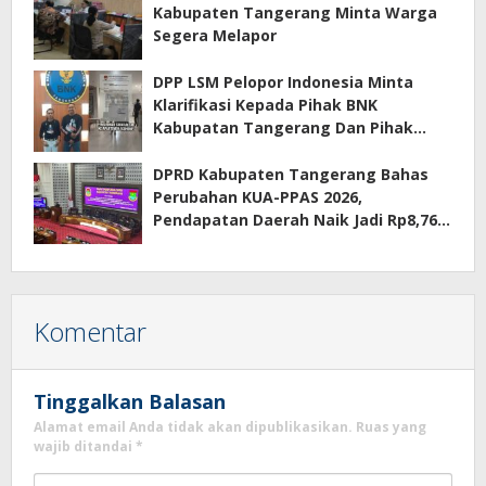
Kabupaten Tangerang Minta Warga
Segera Melapor
DPP LSM Pelopor Indonesia Minta
Klarifikasi Kepada Pihak BNK
Kabupatan Tangerang Dan Pihak
Manajemen Apartemen ECOHOME
Terkait Sewa Kamar Per Jam
DPRD Kabupaten Tangerang Bahas
Perubahan KUA-PPAS 2026,
Pendapatan Daerah Naik Jadi Rp8,76
Triliun
Komentar
Tinggalkan Balasan
Alamat email Anda tidak akan dipublikasikan.
Ruas yang
wajib ditandai
*