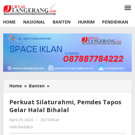
Lewati
ke
konten
HOME
NASIONAL
BANTEN
HUKRIM
PENDIDIKAN
Home
»
Banten
»
Perkuat
Silaturahmi,
Pemdes
Perkuat Silaturahmi, Pemdes Tapos
Tapos
Gelar Halal Bihalal
Gelar
Halal
April 29, 2024
oleh
-
367 Dilihat
Bihalal
Redaksi
oleh
Redaksi