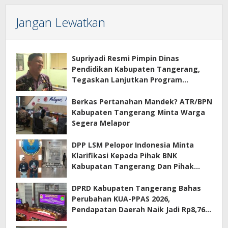
Jangan Lewatkan
Supriyadi Resmi Pimpin Dinas
Pendidikan Kabupaten Tangerang,
Tegaskan Lanjutkan Program
Prioritas
Berkas Pertanahan Mandek? ATR/BPN
Kabupaten Tangerang Minta Warga
Segera Melapor
DPP LSM Pelopor Indonesia Minta
Klarifikasi Kepada Pihak BNK
Kabupatan Tangerang Dan Pihak
Manajemen Apartemen ECOHOME
Terkait Sewa Kamar Per Jam
DPRD Kabupaten Tangerang Bahas
Perubahan KUA-PPAS 2026,
Pendapatan Daerah Naik Jadi Rp8,76
Triliun