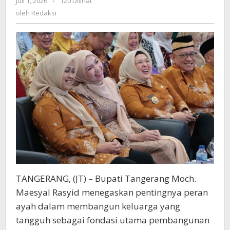
Juli 1, 2026
oleh
-
120 Dilihat
Ayah
Redaksi
oleh
Redaksi
sebagai
Pilar
Ketahanan
Keluarga
TANGERANG, (JT) – Bupati Tangerang Moch.
Maesyal Rasyid menegaskan pentingnya peran
ayah dalam membangun keluarga yang
tangguh sebagai fondasi utama pembangunan