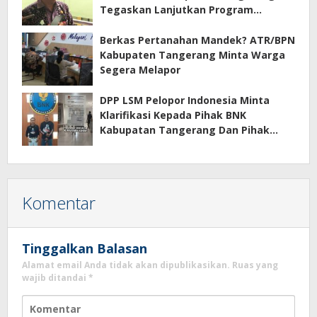
Tegaskan Lanjutkan Program
Prioritas
Berkas Pertanahan Mandek? ATR/BPN
Kabupaten Tangerang Minta Warga
Segera Melapor
DPP LSM Pelopor Indonesia Minta
Klarifikasi Kepada Pihak BNK
Kabupatan Tangerang Dan Pihak
Manajemen Apartemen ECOHOME
Terkait Sewa Kamar Per Jam
Komentar
Tinggalkan Balasan
Alamat email Anda tidak akan dipublikasikan.
Ruas yang
wajib ditandai
*