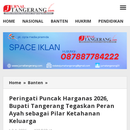
Lewati
ke
konten
HOME
NASIONAL
BANTEN
HUKRIM
PENDIDIKAN
Home
»
Banten
»
Peringati
Puncak
Harganas
Peringati Puncak Harganas 2026,
2026,
Bupati Tangerang Tegaskan Peran
Bupati
Ayah sebagai Pilar Ketahanan
Tangerang
Tegaskan
Keluarga
Peran