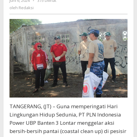
Juni 6, 2024
oleh
-
375 Dilihat
Banten
Redaksi
oleh
Redaksi
3
Lontar
Bersih-
Bersih
Pantai
Utara
TANGERANG, (JT) – Guna memperingati Hari
Lingkungan Hidup Sedunia, PT PLN Indonesia
Power UBP Banten 3 Lontar menggelar aksi
bersih-bersih pantai (coastal clean up) di pesisir