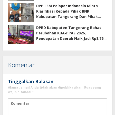
DPP LSM Pelopor Indonesia Minta
Klarifikasi Kepada Pihak BNK
Kabupatan Tangerang Dan Pihak
Manajemen Apartemen ECOHOME
Terkait Sewa Kamar Per Jam
DPRD Kabupaten Tangerang Bahas
Perubahan KUA-PPAS 2026,
Pendapatan Daerah Naik Jadi Rp8,76
Triliun
Komentar
Tinggalkan Balasan
Alamat email Anda tidak akan dipublikasikan.
Ruas yang
wajib ditandai
*