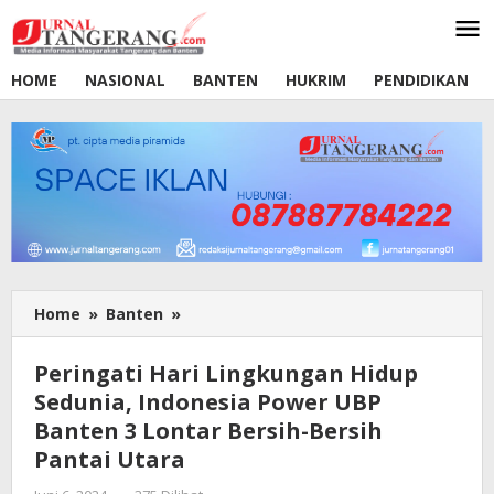
Lewati
ke
konten
HOME
NASIONAL
BANTEN
HUKRIM
PENDIDIKAN
Home
»
Banten
»
Peringati
Hari
Lingkungan
Peringati Hari Lingkungan Hidup
Hidup
Sedunia, Indonesia Power UBP
Sedunia,
Banten 3 Lontar Bersih-Bersih
Indonesia
Power
Pantai Utara
UBP