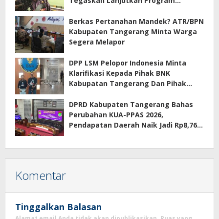
Tegaskan Lanjutkan Program
Prioritas
Berkas Pertanahan Mandek? ATR/BPN
Kabupaten Tangerang Minta Warga
Segera Melapor
DPP LSM Pelopor Indonesia Minta
Klarifikasi Kepada Pihak BNK
Kabupatan Tangerang Dan Pihak
Manajemen Apartemen ECOHOME
Terkait Sewa Kamar Per Jam
DPRD Kabupaten Tangerang Bahas
Perubahan KUA-PPAS 2026,
Pendapatan Daerah Naik Jadi Rp8,76
Triliun
Komentar
Tinggalkan Balasan
Alamat email Anda tidak akan dipublikasikan.
Ruas yang