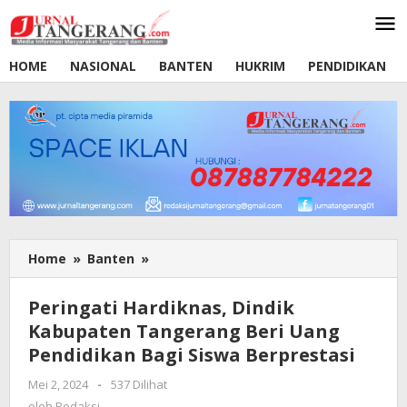
Lewati
ke
konten
HOME
NASIONAL
BANTEN
HUKRIM
PENDIDIKAN
Home
»
Banten
»
Peringati
Hardiknas,
Dindik
Peringati Hardiknas, Dindik
Kabupaten
Kabupaten Tangerang Beri Uang
Tangerang
Pendidikan Bagi Siswa Berprestasi
Beri
Uang
Mei 2, 2024
oleh
-
537 Dilihat
Pendidikan
Redaksi
oleh
Redaksi