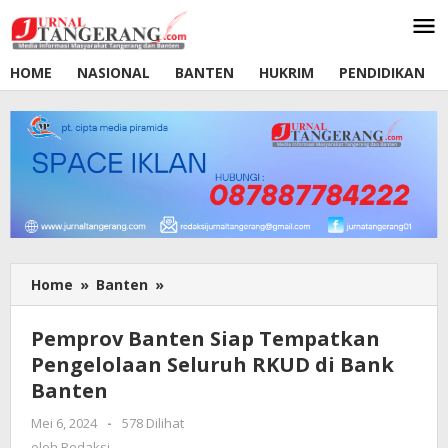
Lewati
ke
konten
HOME
NASIONAL
BANTEN
HUKRIM
PENDIDIKAN
Home
»
Banten
»
Pemprov
Banten
Siap
Pemprov Banten Siap Tempatkan
Tempatkan
Pengelolaan Seluruh RKUD di Bank
Pengelolaan
Banten
Seluruh
RKUD
Mei 6, 2024
oleh
-
578 Dilihat
di
Redaksi
oleh
Redaksi