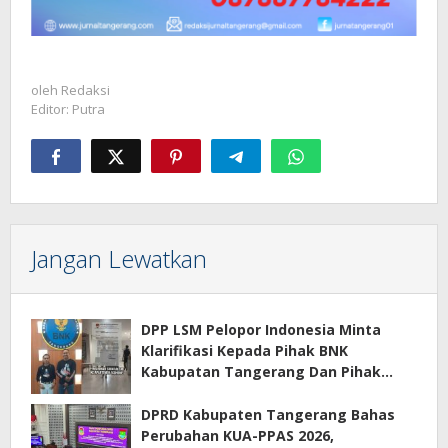
oleh
Redaksi
Editor: Putra
Jangan Lewatkan
DPP LSM Pelopor Indonesia Minta
Klarifikasi Kepada Pihak BNK
Kabupatan Tangerang Dan Pihak
Manajemen Apartemen ECOHOME
Terkait Sewa Kamar Per Jam
DPRD Kabupaten Tangerang Bahas
Perubahan KUA-PPAS 2026,