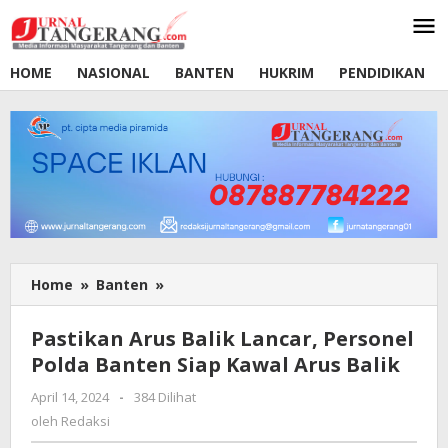
Lewati
ke
konten
HOME
NASIONAL
BANTEN
HUKRIM
PENDIDIKAN
Home
»
Banten
»
Pastikan
Arus
Balik
Pastikan Arus Balik Lancar, Personel
Lancar,
Polda Banten Siap Kawal Arus Balik
Personel
Polda
April 14, 2024
oleh
-
384 Dilihat
Banten
Redaksi
oleh
Redaksi
Siap