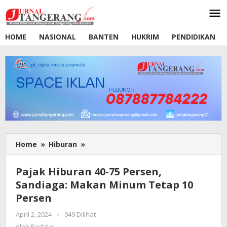
Lewati
ke
konten
HOME
NASIONAL
BANTEN
HUKRIM
PENDIDIKAN
Home
»
Hiburan
»
Pajak
Hiburan
40-
Pajak Hiburan 40-75 Persen,
75
Sandiaga: Makan Minum Tetap 10
Persen,
Persen
Sandiaga:
Makan
April 2, 2024
oleh
-
949 Dilihat
Minum
Redaksi
oleh
Redaksi