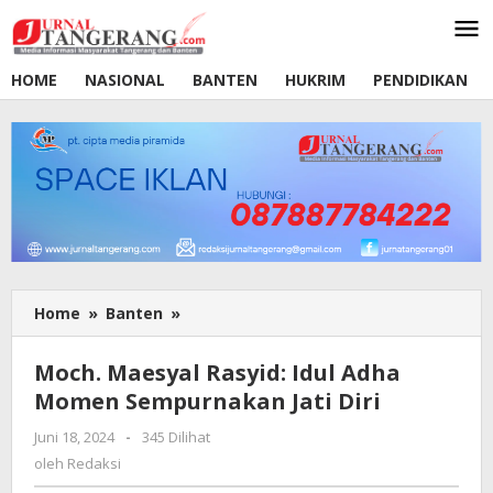
Lewati
ke
konten
HOME
NASIONAL
BANTEN
HUKRIM
PENDIDIKAN
Home
»
Banten
»
Moch.
Maesyal
Rasyid:
Moch. Maesyal Rasyid: Idul Adha
Idul
Momen Sempurnakan Jati Diri
Adha
Momen
Juni 18, 2024
oleh
-
345 Dilihat
Sempurnakan
Redaksi
oleh
Redaksi
Jati